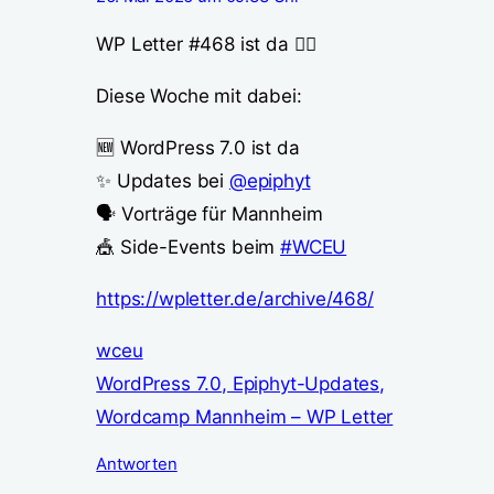
WP Letter #468 ist da 🚵‍♂️
Diese Woche mit dabei:
🆕 WordPress 7.0 ist da
✨ Updates bei
@epiphyt
🗣️ Vorträge für Mannheim
🎪 Side-Events beim
#WCEU
https://wpletter.de/archive/468/
wceu
WordPress 7.0, Epiphyt-Updates,
Wordcamp Mannheim – WP Letter
Antworten