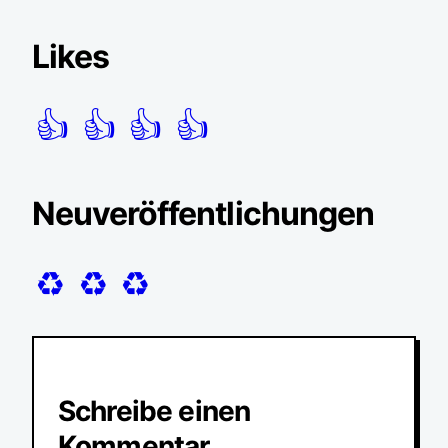
Likes
👍
👍
👍
👍
Neuveröffentlichungen
♻️
♻️
♻️
Schreibe einen
Kommentar