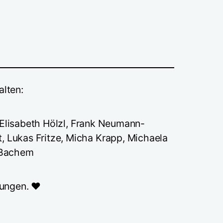
alten:
, Elisabeth Hölzl, Frank Neumann-
 Lukas Fritze, Micha Krapp, Michaela
n Bachem
ungen. ❤️