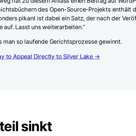
eg hat zu diesem Anlass einen Beitrag auf WordPre
ichtsbüchern des Open-Source-Projekts enthält de
onders pikant ist dabei ein Satz, der nach der Ver
 auf. Lasst uns weiterarbeiten.“
ass man so laufende Gerichtsprozesse gewinnt.
 to Appeal Directly to Silver Lake →
il sinkt