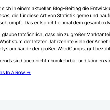
 sich in einem aktuellen Blog-Beitrag die Entwick
echs
, die für diese Art von Statistik gerne und häu
schrumpft. Das entspricht einmal dem gesamten M
laube tatsächlich, dass ein zu großer Marktanteil
 Wachstum der letzten Jahrzehnte viele der Anneh
artys am Rande der großen WordCamps, gut bezah
 Trends sind auch nicht unumkehrbar und können vie
ths In A Row →