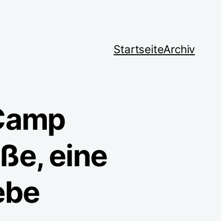
Startseite
Archiv
Camp
ße, eine
ebe