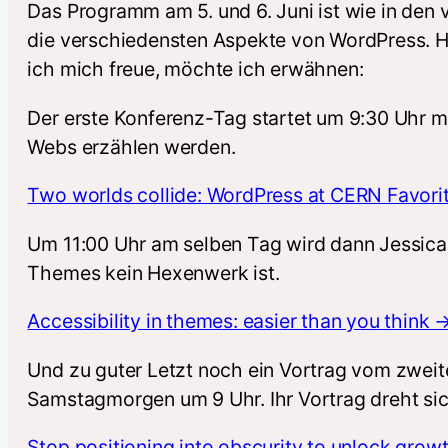
Das Programm am 5. und 6. Juni ist wie in den 
die verschiedensten Aspekte von WordPress. Hi
ich mich freue, möchte ich erwähnen:
Der erste Konferenz-Tag startet um 9:30 Uhr m
Webs erzählen werden.
Two worlds collide: WordPress at CERN Favori
Um 11:00 Uhr am selben Tag wird dann Jessica 
Themes kein Hexenwerk ist.
Accessibility in themes: easier than you think 
Und zu guter Letzt noch ein Vortrag vom zwei
Samstagmorgen um 9 Uhr. Ihr Vortrag dreht s
Stop positioning into obscurity to unlock grow