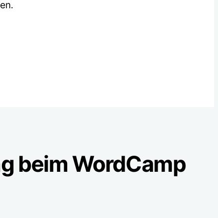
ßen.
ng beim WordCamp