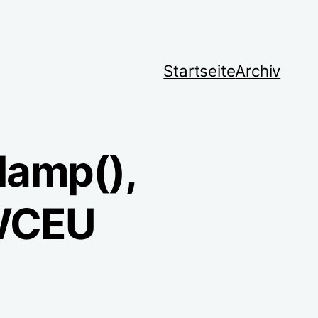
Startseite
Archiv
clamp(),
 WCEU