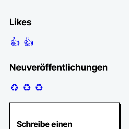
Likes
👍
👍
Neuveröffentlichungen
♻️
♻️
♻️
Schreibe einen