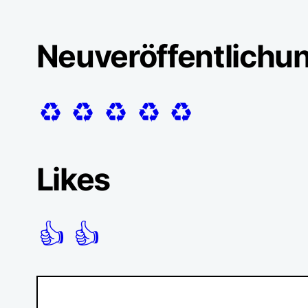
Neuveröffentlichu
♻️
♻️
♻️
♻️
♻️
Likes
👍
👍