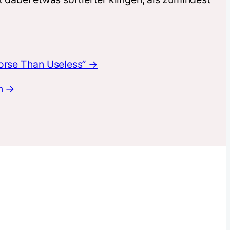
Worse Than Useless” →
en →