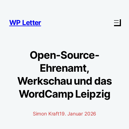
Zum
Inhalt
springen
WP Letter
Open-Source-
Ehrenamt,
Werkschau und das
WordCamp Leipzig
Simon Kraft
19. Januar 2026