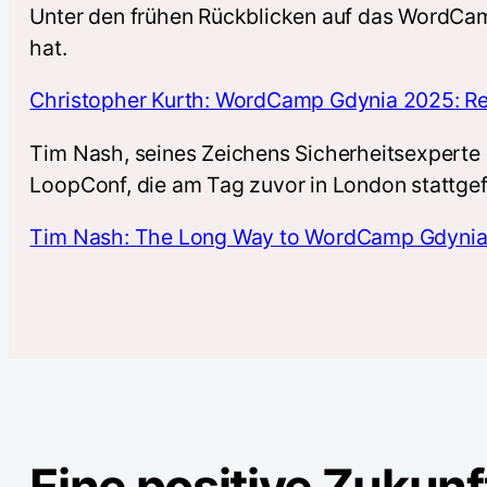
Unter den frühen Rückblicken auf das WordCamp 
hat.
Christopher Kurth: WordCamp Gdynia 2025: R
Tim Nash, seines Zeichens Sicherheitsexperte 
LoopConf, die am Tag zuvor in London stattge
Tim Nash: The Long Way to WordCamp Gdynia:
Eine positive Zukunf