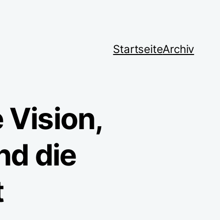
Startseite
Archiv
 Vision,
nd die
t