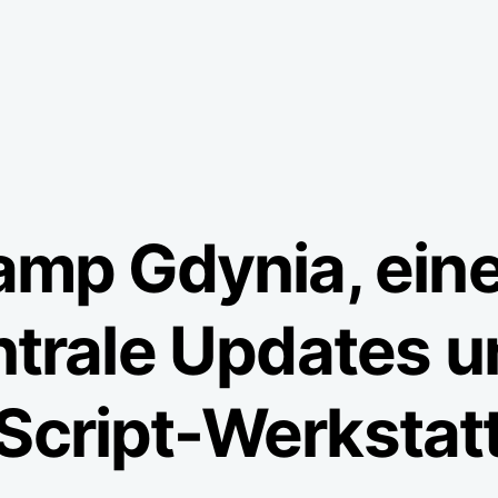
p Gdynia, eine
trale Updates u
Script-Werkstat