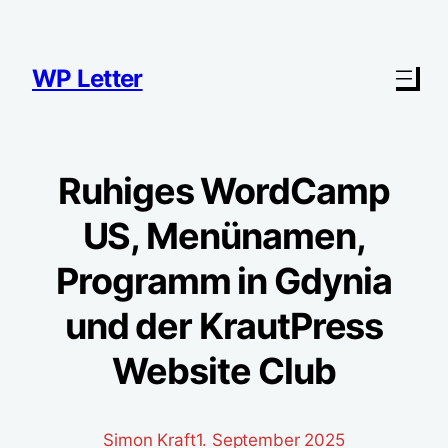
Zum
Inhalt
springen
WP Letter
Ruhiges WordCamp
US, Menünamen,
Programm in Gdynia
und der KrautPress
Website Club
Simon Kraft
1. September 2025