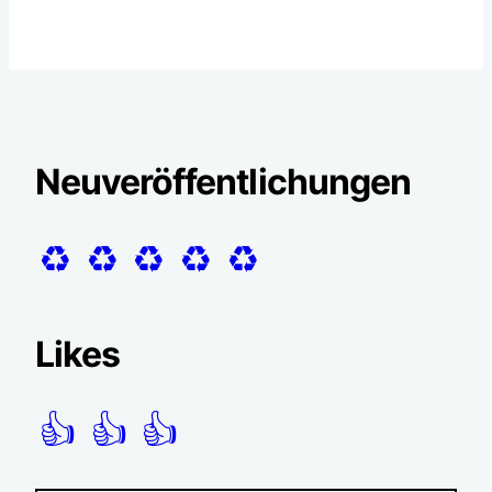
Neuveröffentlichungen
♻️
♻️
♻️
♻️
♻️
Likes
👍
👍
👍