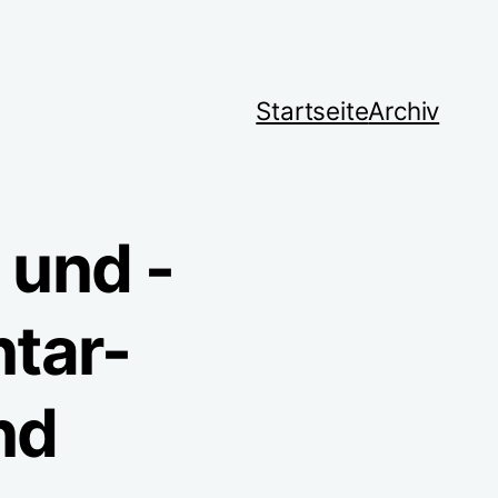
Startseite
Archiv
und -
tar-
nd