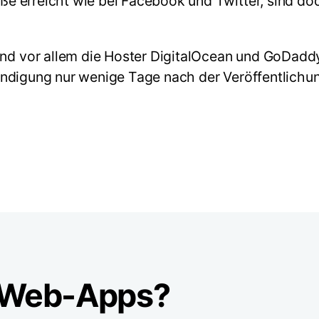
e erreicht wie bei Facebook und Twitter, sind d
 vor allem die Hoster DigitalOcean und GoDaddy
ndigung nur wenige Tage nach der Veröffentlichun
r Web-Apps?