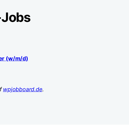
-Jobs
er (w/m/d)
uf
wpjobboard.de
.