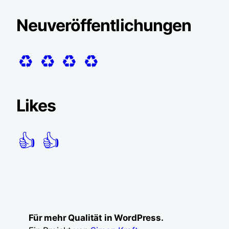
Neuveröffentlichungen
♻️
♻️
♻️
♻️
Likes
👍
👍
Für mehr Qualität in WordPress.