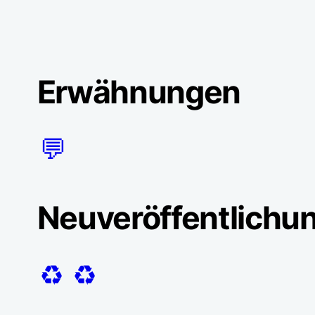
Erwähnungen
💬
Neuveröffentlichu
♻️
♻️