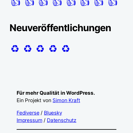
👍
👍
👍
👍
👍
👍
👍
👍
Neuveröffentlichungen
♻️
♻️
♻️
♻️
♻️
Für mehr Qualität in WordPress.
Ein Projekt von
Simon Kraft
Fediverse
/
Bluesky
Impressum
/
Datenschutz