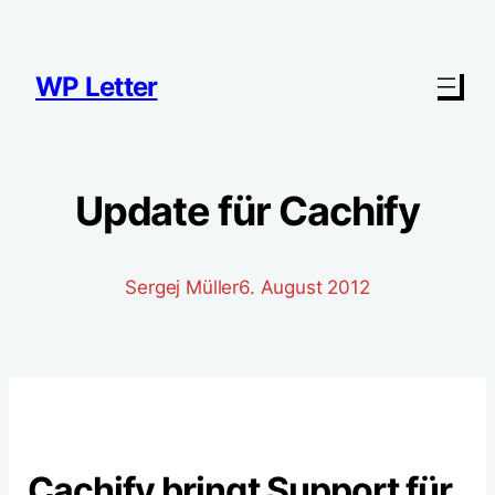
Zum
Inhalt
springen
WP Letter
Update für Cachify
Sergej Müller
6. August 2012
Cachify bringt Support für