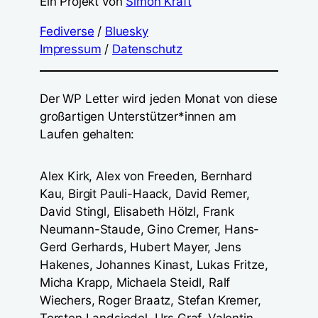
Ein Projekt von
Simon Kraft
Fediverse
/
Bluesky
Impressum
/
Datenschutz
Der WP Letter wird jeden Monat von diese
großartigen Unterstützer*innen am
Laufen gehalten:
Alex Kirk, Alex von Freeden, Bernhard
Kau, Birgit Pauli-Haack, David Remer,
David Stingl, Elisabeth Hölzl, Frank
Neumann-Staude, Gino Cremer, Hans-
Gerd Gerhards, Hubert Mayer, Jens
Hakenes, Johannes Kinast, Lukas Fritze,
Micha Krapp, Michaela Steidl, Ralf
Wiechers, Roger Braatz, Stefan Kremer,
Torsten Landsiedel, Urs Graf, Valentin