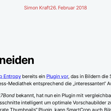
Simon Kraft
26. Februar 2018
hneiden
p Entropy
bereits ein
Plugin vor
, das in Bildern die
ss-Mediathek entsprechend die „interessanten“ Au
07Bond
bekannt, hat nun ein Plugin mit vergleichbare
ausschnitte intelligent um optimale Vorschaubilde
ate Thumbnails“ Plugin, kann SmartCrop auch Bilder