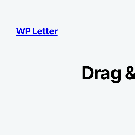
Zum
Inhalt
springen
WP Letter
Drag &