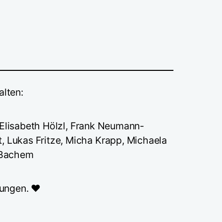
alten:
, Elisabeth Hölzl, Frank Neumann-
 Lukas Fritze, Micha Krapp, Michaela
n Bachem
ungen. ❤️